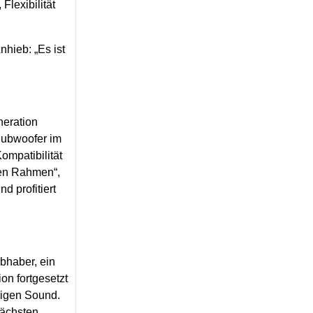
lexibilität
hieb: „Es ist
neration
Subwoofer im
ompatibilität
ren Rahmen“,
d profitiert
ebhaber, ein
on fortgesetzt
sigen Sound.
nächsten