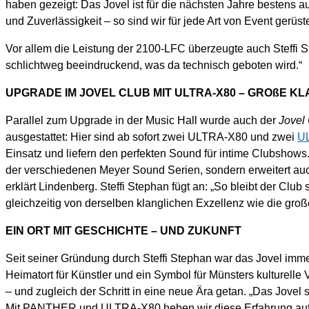
haben gezeigt: Das Jovel ist für die nächsten Jahre bestens 
und Zuverlässigkeit – so sind wir für jede Art von Event gerüs
Vor allem die Leistung der 2100-LFC überzeugte auch Steffi S
schlichtweg beeindruckend, was da technisch geboten wird.“
UPGRADE IM JOVEL CLUB MIT ULTRA-X80 – GROßE K
Parallel zum Upgrade in der Music Hall wurde auch der
Jovel
ausgestattet: Hier sind ab sofort zwei ULTRA-X80 und zwei
U
Einsatz und liefern den perfekten Sound für intime Clubshows. 
der verschiedenen Meyer Sound Serien, sondern erweitert auc
erklärt Lindenberg. Steffi Stephan fügt an: „So bleibt der Club
gleichzeitig von derselben klanglichen Exzellenz wie die groß
EIN ORT MIT GESCHICHTE – UND ZUKUNFT
Seit seiner Gründung durch Steffi Stephan war das Jovel immer 
Heimatort für Künstler und ein Symbol für Münsters kulturelle 
– und zugleich der Schritt in eine neue Ära getan. „Das Jove
Mit PANTHER und ULTRA-X80 heben wir diese Erfahrung auf ei