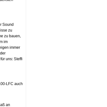
er Sound
nisse zu
me zu bauen,
em im
teigen immer
nder
r uns: Steffi
2100-LFC auch
maß an