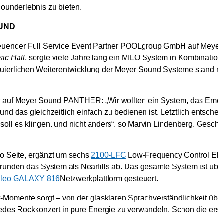
ounderlebnis zu bieten.
OUND
etreuender Full Service Event Partner POOLgroup GmbH auf Mey
ic Hall
, sorgte viele Jahre lang ein MILO System in Kombinati
nuierlichen Weiterentwicklung der Meyer Sound Systeme stand 
lar auf Meyer Sound PANTHER: „Wir wollten ein System, das Em
nd das gleichzeitlich einfach zu bedienen ist. Letztlich entsch
oll es klingen, und nicht anders“, so Marvin Lindenberg, Gesch
o Seite, ergänzt um sechs
2100-LFC
Low-Frequency Control E
unden das System als Nearfills ab. Das gesamte System ist übe
ileo GALAXY 816
Netzwerkplattform gesteuert.
t-Momente sorgt – von der glasklaren Sprachverständlichkeit üb
edes Rockkonzert in pure Energie zu verwandeln. Schon die e