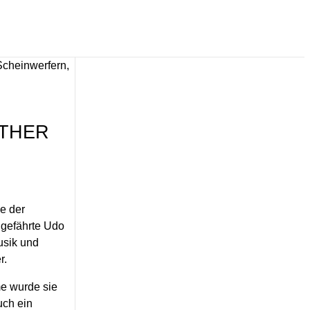
ANTHER
ne der
ggefährte Udo
usik und
r.
me wurde sie
uch ein