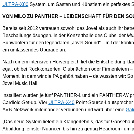
ULTRA-X80
System, um Gästen und Künstlern ein perfektes S
VON MILO ZU PANTHER – LEIDENSCHAFT FÜR DEN S
Bereits seit 2012 vertrauen sowohl das Jovel als auch ihr b
Beschallungslösungen. In der Konzerthalle des Clubs, der
Mus
Subwoofern für den legendären „Jovel-Sound“ – mit der konti
ein umfassendes Upgrade an.
Nach einem intensiven Hörvergleich fiel die Entscheidung k
egal, ob bei Rockkonzerten, Clubnächten oder Firmenfeiern – u
Moment, in dem wir die PA gehört haben – da wussten wir: So s
Jovel Music Hall.
Installiert wurden je fünf PANTHER-L und ein PANTHER-W pr
Cardioid-Set-up. Vier
ULTRA-X40
Point-Source-Lautsprecher r
AVB-Netzwerk miteinander verbunden und wird über eine
Gal
„Das neue System liefert ein Klangerlebnis, das für Gänsehau
Abbildung feinster Nuancen bis hin zu genug Headroom, um j