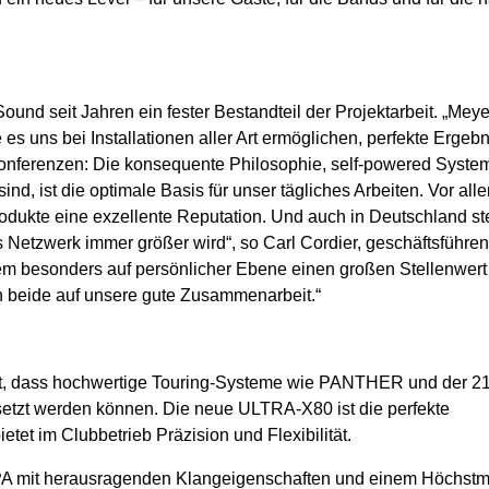
ound seit Jahren ein fester Bestandteil der Projektarbeit. „Mey
es uns bei Installationen aller Art ermöglichen, perfekte Ergeb
 Konferenzen: Die konsequente Philosophie, self-powered Syste
ind, ist die optimale Basis für unser tägliches Arbeiten. Vor all
odukte eine exzellente Reputation. Und auch in Deutschland s
etzwerk immer größer wird“, so Carl Cordier, geschäftsführe
m besonders auf persönlicher Ebene einen großen Stellenwert fü
en beide auf unsere gute Zusammenarbeit.“
licht, dass hochwertige Touring-Systeme wie PANTHER und der 
gesetzt werden können. Die neue ULTRA-X80 ist die perfekte
tet im Clubbetrieb Präzision und Flexibilität.
 PA mit herausragenden Klangeigenschaften und einem Höchst