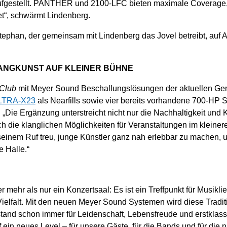
aufgestellt. PANTHER und 2100-LFC bieten maximale Coverage, F
tet“, schwärmt Lindenberg.
tephan, der gemeinsam mit Lindenberg das Jovel betreibt, auf An
LANGKUNST AUF KLEINER BÜHNE
 Club
mit Meyer Sound Beschallungslösungen der aktuellen Ge
LTRA-X23
als Nearfills sowie vier bereits vorhandene 700-HP 
„Die Ergänzung unterstreicht nicht nur die Nachhaltigkeit und K
h die klanglichen Möglichkeiten für Veranstaltungen im kleine
 seinem Ruf treu, junge Künstler ganz nah erlebbar zu machen, un
e Halle.“
mehr als nur ein Konzertsaal: Es ist ein Treffpunkt für Musikli
Vielfalt. Mit den neuen Meyer Sound Systemen wird diese Traditi
l stand schon immer für Leidenschaft, Lebensfreude und erstklas
n neues Level – für unsere Gäste, für die Bands und für die 