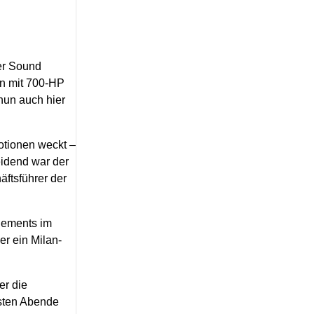
er Sound
on mit 700-HP
nun auch hier
otionen weckt –
eidend war der
äftsführer der
lements im
r ein Milan-
er die
rsten Abende